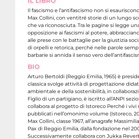
IL LIBRO
Il fascismo e l’antifascismo non si esauriscono
Max Collini, con ventitré storie di un lungo s
che va riconosciuta. Tra le pagine si legge un
opposizione ai fascismi al potere, abbraccian
alle prese con le battaglie per la giustizia soci
di orpelli e retorica, perché nelle parole semp
barbarie si annida il senso vero dell’antifasci
BIO
Arturo Bertoldi (Reggio Emilia, 1965) è presi
classica svolge attività di progettazione did
ambientale e della sostenibilità, in collaboraz
Figlio di un partigiano, è iscritto all’ANPI sez
collabora al progetto di Istoreco Perché i vivi
pubblicati nell’omonimo volume (Istoreco, 20
Max Collini, classe 1967, all’anagrafe Massimil
Pax di Reggio Emilia, dalla fondazione nel 200
Successivamente collabora con Jukka Reverberi