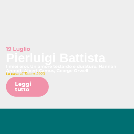
19 Luglio
Pierluigi Battista
I miei eroi. Un amore testardo e duraturo. Hannah
Arendt, Albert Camus, George Orwell
La nave di Teseo, 2023
Leggi
tutto