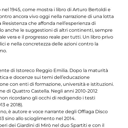
 nel 1945, come mostra i libro di Arturo Bertoldi e
contro ancora vivo oggi nella narrazione di una lotta
a Resistenza che affonda nell’esperienza di
do anche le suggestioni di altri continenti, sempre
ale vera e il progresso reale per tutti. Un libro privo
lici e nella concretezza delle azioni contro la
smo.
dente di Istoreco Reggio Emilia. Dopo la maturità
attica e docenze sui temi dell’educazione
ione con enti di formazione, università e istituzioni.
ione di Quattro Castella. Negli anni 2010-2012
 non ricordano gli occhi di redigendo i testi
13 e 2018).
iano, è autore e voce narrante degli Offlaga Disco
3 sino allo scioglimento nel 2014.
 dei Giardini di Mirò nel duo Spartiti e con il