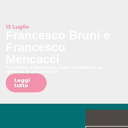
13 Luglio
Francesco Bruni e
Francesco
Mencacci
Tra cinema e letteratura. Come trasformare un
romanzo in una serie TV
Leggi
tutto