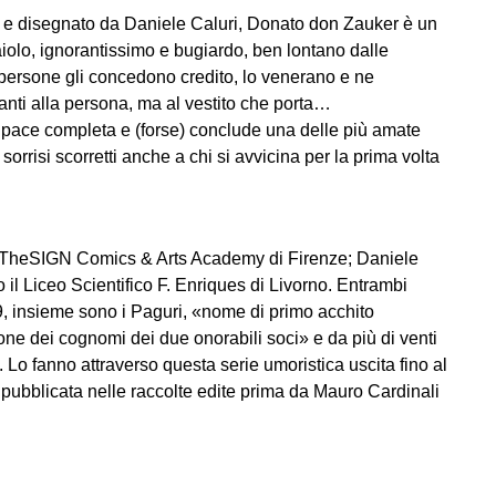
i e disegnato da Daniele Caluri, Donato don Zauker è un
aiolo, ignorantissimo e bugiardo, ben lontano dalle
le persone gli concedono credito, lo venerano e ne
nti alla persona, ma al vestito che porta…
n pace completa e (forse) conclude una delle più amate
orrisi scorretti anche a chi si avvicina per la prima volta
 TheSIGN Comics & Arts Academy di Firenze; Daniele
o il Liceo Scientifico F. Enriques di Livorno. Entrambi
69, insieme sono i Paguri, «nome di primo acchito
ione dei cognomi dei due onorabili soci» e da più di venti
. Lo fanno attraverso questa serie umoristica uscita fino al
pubblicata nelle raccolte edite prima da Mauro Cardinali