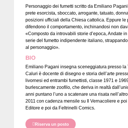
Personaggio dei fumetti scritto da Emiliano Pagan
prete esorcista, sboccato, arrogante, tatuato, donn
posizioni ufficiali della Chiesa cattolica. Eppure 
difendono il comportamento, inchinandosi non dava
«Composto da introvabili storie d’epoca, Andate i
serie del fumetto indipendente italiano, strappando s
al personaggio».
BIO
Emiliano Pagani insegna sceneggiatura presso la
Caluri è docente di disegno e storia dell’arte press
livornesi ed entrambi fumettisti, classe 1971 e 19
burlescamente zoofilo, che deriva in realtà dall’un
anni puntano l’uno a scatenare una risata nell’altro
2011 con cadenza mensile su Il Vernacoliere e poi 
Editore e poi da Feltrinelli Comics.
Riserva un posto