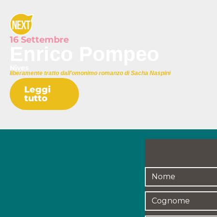
16 Settembre
Enrico Pompeo
Nives
liberamente tratto dall'omonimo romanzo di Sacha Naspini
Leggi
tutto