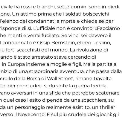
civile fra rossi e bianchi, sette uomini sono in piedi
one. Un attimo prima che i soldati bolscevichi
ll’elenco dei condannati a morte e chiede se per
risponde di sì. L’ufficiale non è convinto. «Facciamo
he menti e verrai fucilato. Se vinci sei davvero il
Il condannato è Ossip Bernstein, ebreo ucraino,
iù forti scacchisti del mondo. La rivoluzione di
 Quando è stato arrestato stava cercando di
 in Europa insieme a moglie e figli. Ma la partita a
inizio di una straordinaria avventura, che passa dalla
crollo della Borsa di Wall Street, rimane travolta
o, per concluder- si durante la guerra fredda,
ovano avversari in una sfida che potrebbe scatenare
in quel caso l’esito dipende da una scacchiera, su
o da un personaggio realmente esistito, un thriller
verso il Novecento. E sul più crudele dei giochi: gli