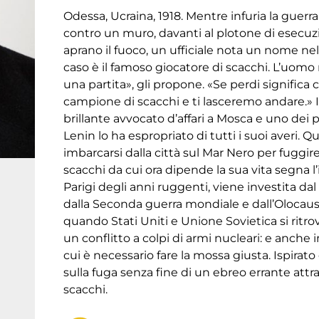
Odessa, Ucraina, 1918. Mentre infuria la guerra 
contro un muro, davanti al plotone di esecuzi
aprano il fuoco, un ufficiale nota un nome ne
caso è il famoso giocatore di scacchi. L’uomo 
una partita», gli propone. «Se perdi significa c
campione di scacchi e ti lasceremo andare.» 
brillante avvocato d’affari a Mosca e uno dei p
Lenin lo ha espropriato di tutti i suoi averi.
imbarcarsi dalla città sul Mar Nero per fuggire
scacchi da cui ora dipende la sua vita segna l’
Parigi degli anni ruggenti, viene investita dal 
dalla Seconda guerra mondiale e dall’Olocaust
quando Stati Uniti e Unione Sovietica si ritr
un conflitto a colpi di armi nucleari: e anche 
cui è necessario fare la mossa giusta. Ispirat
sulla fuga senza fine di un ebreo errante attra
scacchi.