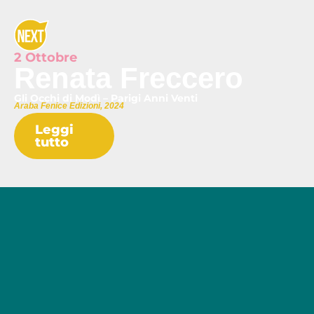
2 Ottobre
Renata Freccero
Gli Occhi di Modì – Parigi Anni Venti
Araba Fenice Edizioni, 2024
Leggi
tutto