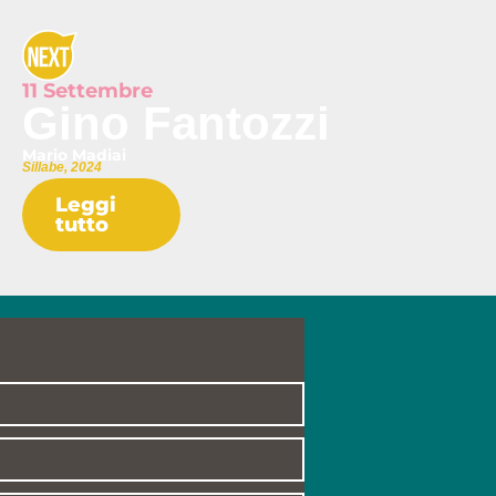
11 Settembre
Gino Fantozzi
Mario Madiai
Sillabe, 2024
Leggi
tutto