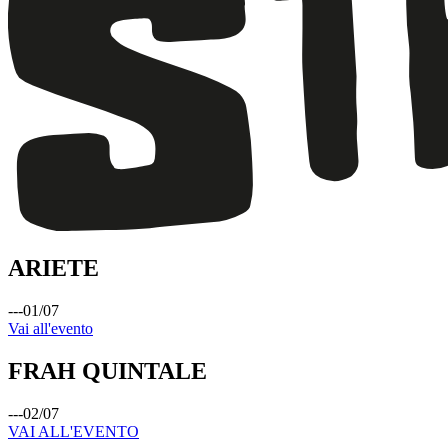
ARIETE
---
01
/
07
Vai all'evento
FRAH QUINTALE
---
02
/
07
VAI ALL'EVENTO