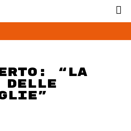
erto: “La
 delle
glie”