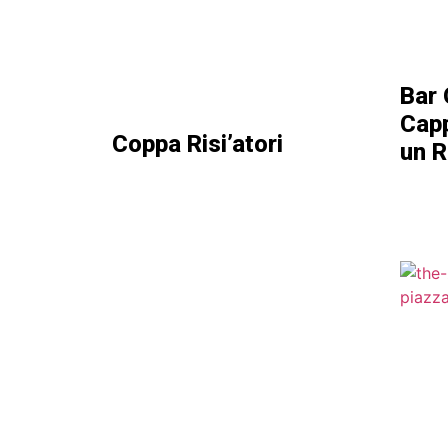
Bar 
Capp
Coppa Risi’atori
un R