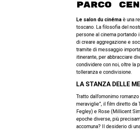
Parco cen
Le salon du cinéma
è una re
toscano. La filosofia del nostr
persone al cinema portando il
di creare aggregazione e soci
tramite di messaggio importan
itinerante, per abbracciare d
condividere con noi, oltre la 
tolleranza e condivisione.
LA STANZA DELLE ME
Tratto dall’omonimo romanzo i
meraviglie”, il film diretto d
Fegley) e Rose (Millicent Sim
epoche diverse, più precisame
accomuna? Il desiderio di una 