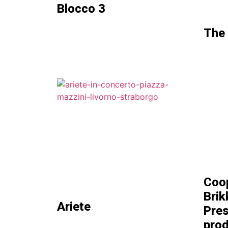
Blocco 3
The 
Coop
Brik
Ariete
Pres
prod