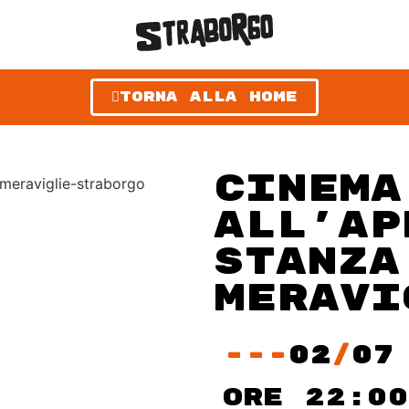
torna alla home
Cinema
all’ap
Stanza
Meravi
---
02
/
07
ore 22:00