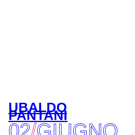
UBALDO
PANTANI
02
/
GIUGNO