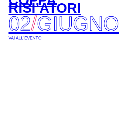
COPPA
RISI’ATORI
02
/
GIUGNO
VAI ALL'EVENTO