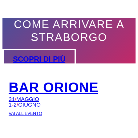
COME ARRIVARE A
STRABORGO
SCOPRI DI PIÙ
BAR ORIONE
31
/
MAGGIO
1
-
2
/
GIUGNO
VAI ALL'EVENTO