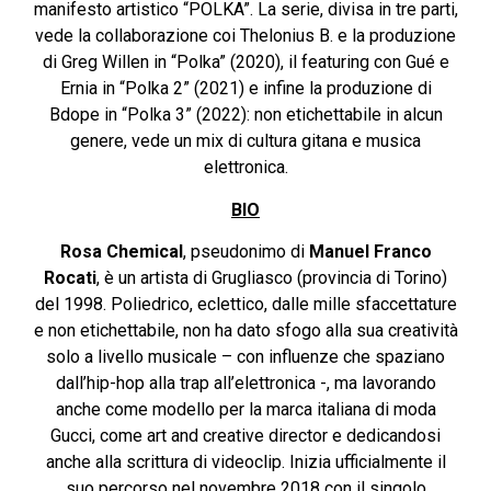
manifesto artistico “POLKA”. La serie, divisa in tre parti,
vede la collaborazione coi Thelonius B. e la produzione
di Greg Willen in “Polka” (2020), il featuring con Gué e
Ernia in “Polka 2” (2021) e infine la produzione di
Bdope in “Polka 3” (2022): non etichettabile in alcun
genere, vede un mix di cultura gitana e musica
elettronica.
BIO
Rosa Chemical
, pseudonimo di
Manuel Franco
Rocati
, è un artista di Grugliasco (provincia di Torino)
del 1998. Poliedrico, eclettico, dalle mille sfaccettature
e non etichettabile, non ha dato sfogo alla sua creatività
solo a livello musicale – con influenze che spaziano
dall’hip-hop alla trap all’elettronica -, ma lavorando
anche come modello per la marca italiana di moda
Gucci, come art and creative director e dedicandosi
anche alla scrittura di videoclip. Inizia ufficialmente il
suo percorso nel novembre 2018 con il singolo