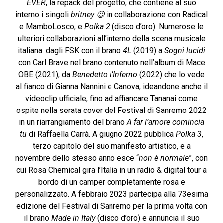
EVER
, la repack del progetto, che contiene al suo
interno i singoli
britney 😉
in collaborazione con Radical
e MamboLosco, e
Polka 2
(disco d’oro). Numerose le
ulteriori collaborazioni all’interno della scena musicale
italiana: dagli FSK con il brano
4L
(2019) a
Sogni lucidi
con Carl Brave nel brano contenuto nell’album di Mace
OBE (2021), da
Benedetto l’Inferno
(2022) che lo vede
al fianco di Gianna Nannini e Canova, ideandone anche il
videoclip ufficiale, fino ad affiancare Tananai come
ospite nella serata cover del Festival di Sanremo 2022
in un riarrangiamento del brano
A far
l’amore comincia
tu
di Raffaella Carrà. A giugno 2022 pubblica
Polka 3
,
terzo capitolo del suo manifesto artistico, e a
novembre dello stesso anno esce “
non è normale
”, con
cui Rosa Chemical gira l’Italia in un radio & digital tour a
bordo di un camper completamente rosa e
personalizzato. A febbraio 2023 partecipa alla 73esima
edizione del Festival di Sanremo per la prima volta con
il brano
Made in Italy
(disco d’oro) e annuncia il suo