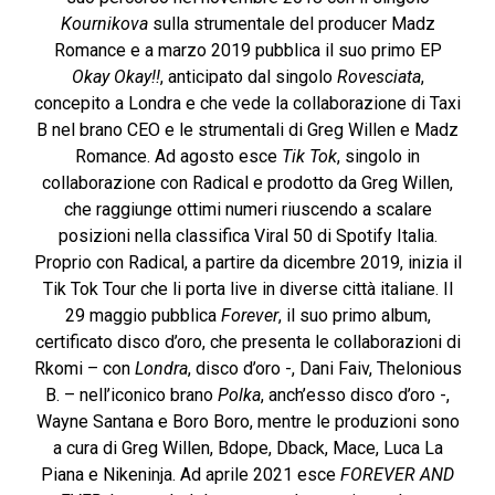
Kournikova
sulla strumentale del producer Madz
Romance e a marzo 2019 pubblica il suo primo EP
Okay Okay!!
, anticipato dal singolo
Rovesciata
,
concepito a Londra e che vede la collaborazione di Taxi
B nel brano CEO e le strumentali di Greg Willen e Madz
Romance. Ad agosto esce
Tik Tok
, singolo in
collaborazione con Radical e prodotto da Greg Willen,
che raggiunge ottimi numeri riuscendo a scalare
posizioni nella classifica Viral 50 di Spotify Italia.
Proprio con Radical, a partire da dicembre 2019, inizia il
Tik Tok Tour che li porta live in diverse città italiane. Il
29 maggio pubblica
Forever
, il suo primo album,
certificato disco d’oro, che presenta le collaborazioni di
Rkomi – con
Londra
, disco d’oro -, Dani Faiv, Thelonious
B. – nell’iconico brano
Polka
, anch’esso disco d’oro -,
Wayne Santana e Boro Boro, mentre le produzioni sono
a cura di Greg Willen, Bdope, Dback, Mace, Luca La
Piana e Nikeninja. Ad aprile 2021 esce
FOREVER AND